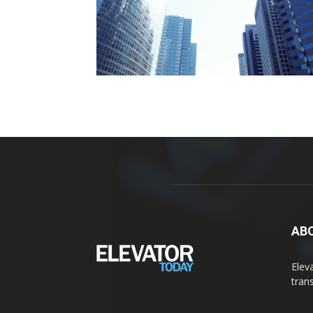
AB
Elev
tran